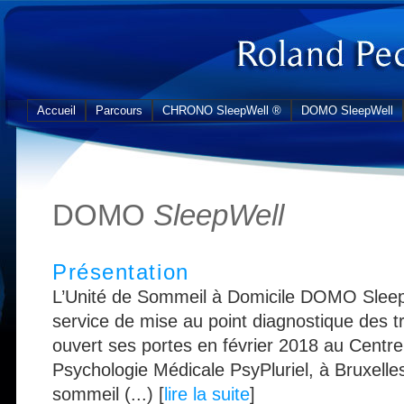
Accueil
Parcours
CHRONO SleepWell ®
DOMO SleepWell
DOMO
SleepWell
Présentation
L’Unité de Sommeil à Domicile DOMO Sleep
service de mise au point diagnostique des t
ouvert ses portes en février 2018 au Centr
Psychologie Médicale PsyPluriel, à Bruxell
sommeil (...) [
lire la suite
]