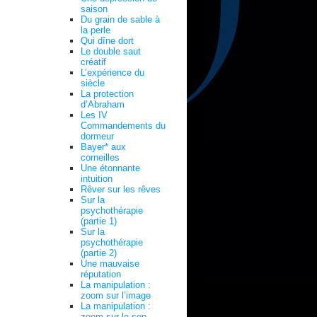
saison
Du grain de sable à
la perle
Qui dîne dort
Le double saut
créatif
L’expérience du
siècle
La protection
d’Abraham
Les IV
Commandements du
dormeur
Bayer* aux
corneilles
Une étonnante
intuition
Rêver sur les rêves
Sur la
psychothérapie
(partie 1)
Sur la
psychothérapie
(partie 2)
Une mauvaise
réputation
La manipulation :
zoom sur l’image
La manipulation :
zoom sur le son