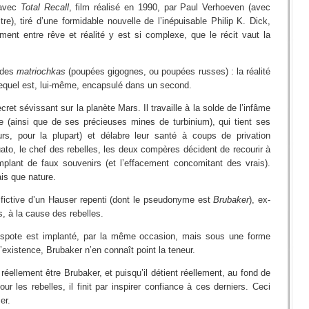
 avec
Total Recall
, film réalisé en 1990, par Paul Verhoeven (avec
re), tiré d’une formidable nouvelle de l’inépuisable Philip K. Dick,
ment entre rêve et réalité y est si complexe, que le récit vaut la
e des
matriochkas
(poupées gigognes, ou poupées russes) : la réalité
lequel est, lui-même, encapsulé dans un second.
ret sévissant sur la planète Mars. Il travaille à la solde de l’infâme
e (ainsi que de ses précieuses mines de turbinium), qui tient ses
s, pour la plupart) et délabre leur santé à coups de privation
ato, le chef des rebelles, les deux compères décident de recourir à
implant de faux souvenirs (et l’effacement concomitant des vrais).
is que nature.
té fictive d’un Hauser repenti (dont le pseudonyme est
Brubaker
), ex-
s, à la cause des rebelles.
espote est implanté, par la même occasion, mais sous une forme
l’existence, Brubaker n’en connaît point la teneur.
réellement être Brubaker, et puisqu’il détient réellement, au fond de
r les rebelles, il finit par inspirer confiance à ces derniers. Ceci
er.