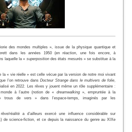
héorie des mondes multiples », issue de la physique quantique et
erett dans les années 1950 (en réaction, une fois encore, à
ns laquelle la «
superposition
des états mesurés » se substitue à la
 la « vie réelle » est celle vécue par la version de notre moi vivant
 que l’on retrouve dans
Docteur Strange dans le multivers de folie
,
réalisé en 2022. Les rêves y jouent même un rôle supplémentaire :
 monde à l’autre (notion de «
dreamwalking
», empruntée à la
s « trous de vers » dans l’espace-temps, imaginés par les
 rêve/réalité a d’ailleurs exercé une influence considérable sur
es) de science-fiction, et ce depuis la naissance du genre au XIXe