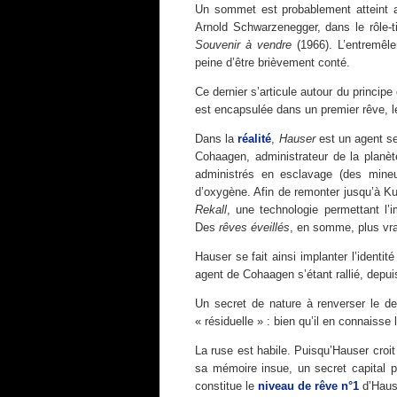
Un sommet est probablement atteint
Arnold Schwarzenegger, dans le rôle-tit
Souvenir à vendre
(1966). L’entremêle
peine d’être brièvement conté.
Ce dernier s’articule autour du princip
est encapsulée dans un premier rêve, 
Dans la
réalité
,
Hauser
est un agent sec
Cohaagen, administrateur de la planèt
administrés en esclavage (des mineur
d’oxygène. Afin de remonter jusqu’à Ku
Rekall
, une technologie permettant l’
Des
rêves éveillés
, en somme, plus vra
Hauser se fait ainsi implanter l’identi
agent de Cohaagen s’étant rallié, depui
Un secret de nature à renverser le d
« résiduelle » : bien qu’il en connaisse 
La ruse est habile. Puisqu’Hauser croit 
sa mémoire insue, un secret capital pou
constitue le
niveau de rêve n°1
d’Haus