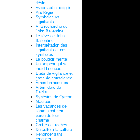
désirs
Avec tact et doigté
Via Regia
Symboles vs
signifiants
À la recherche de
John Ballentine
Le rêve de John
Ballentine
Interprétation des
signifiants et des
symboles
Le boudoir mental
Un serpent qui se
mord la queue
États de vigilance et
états de conscience
Âmes baladeuses
Artémidore de
Daldis
Synésios de Cyrène
Macrobe
Les vacances de
l’âme n’ont rien
perdu de leur
charme
Grottes et roches
Du culte à la culture
Renoncer sans
renoncer