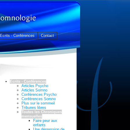
Ecrits - Conférences
Contact
Ecrits - Conférences
Articles Psycho
Articles Somno
Conférences Psycho
Conférences Somno
Plus sur le sommeil
Tribunes libres
Toutes les Chroniques
mensuelles
Faire peur aux
enfants
Une dépression de