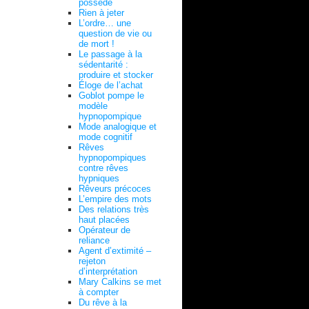
possédé
Rien à jeter
L’ordre… une
question de vie ou
de mort !
Le passage à la
sédentarité :
produire et stocker
Éloge de l’achat
Goblot pompe le
modèle
hypnopompique
Mode analogique et
mode cognitif
Rêves
hypnopompiques
contre rêves
hypniques
Rêveurs précoces
L’empire des mots
Des relations très
haut placées
Opérateur de
reliance
Agent d’extimité –
rejeton
d’interprétation
Mary Calkins se met
à compter
Du rêve à la