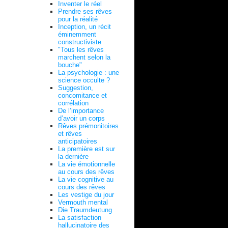
Inventer le réel
Prendre ses rêves
pour la réalité
Inception, un récit
éminemment
constructiviste
"Tous les rêves
marchent selon la
bouche"
La psychologie : une
science occulte ?
Suggestion,
concomitance et
corrélation
De l’importance
d’avoir un corps
Rêves prémonitoires
et rêves
anticipatoires
La première est sur
la dernière
La vie émotionnelle
au cours des rêves
La vie cognitive au
cours des rêves
Les vestige du jour
Vermouth mental
Die Traumdeutung
La satisfaction
hallucinatoire des