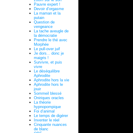
Pauvre expert !
Devoir d’orgasme
La maman et la
putain
Question de
vengeance
La tache aveugle de
la démocratie
Prendre le thé avec
Morphée
Le pull-over juif
Je dors... donc je
maigris !
Survivre, et puis
vivre
Le déséquilibre
Aphrodite
Aphrodite hors la vie
Aphrodite hors le
jouir
Sommeil blessé
Oniriques oracles
La théorie
hypnopompique
Foi d’animal
Le temps de digérer
Inventer le réel
Cinquante nuances
de blanc