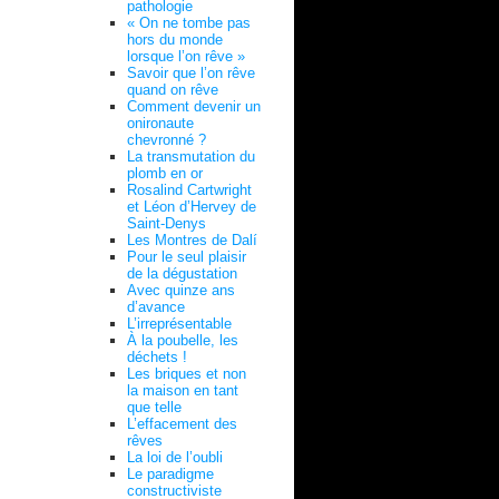
pathologie
« On ne tombe pas
hors du monde
lorsque l’on rêve »
Savoir que l’on rêve
quand on rêve
Comment devenir un
onironaute
chevronné ?
La transmutation du
plomb en or
Rosalind Cartwright
et Léon d’Hervey de
Saint-Denys
Les Montres de Dalí
Pour le seul plaisir
de la dégustation
Avec quinze ans
d’avance
L’irreprésentable
À la poubelle, les
déchets !
Les briques et non
la maison en tant
que telle
L’effacement des
rêves
La loi de l’oubli
Le paradigme
constructiviste