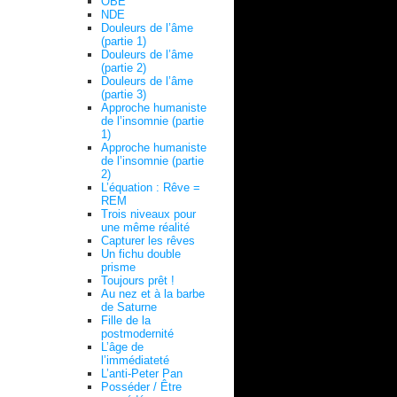
OBE
NDE
Douleurs de l’âme
(partie 1)
Douleurs de l’âme
(partie 2)
Douleurs de l’âme
(partie 3)
Approche humaniste
de l’insomnie (partie
1)
Approche humaniste
de l’insomnie (partie
2)
L’équation : Rêve =
REM
Trois niveaux pour
une même réalité
Capturer les rêves
Un fichu double
prisme
Toujours prêt !
Au nez et à la barbe
de Saturne
Fille de la
postmodernité
L’âge de
l’immédiateté
L’anti-Peter Pan
Posséder / Être