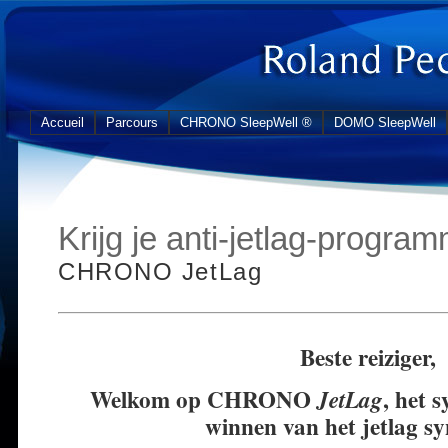
Accueil
Parcours
CHRONO SleepWell ®
DOMO SleepWell
Krijg je anti-jetlag-progra
CHRONO JetLag
Beste reiziger,
Welkom op CHRONO
, het 
JetLag
winnen van het jetlag s