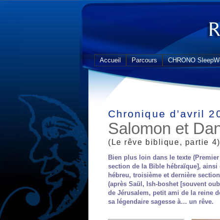
Accueil
Parcours
CHRONO SleepWe
Chronique d’avril 2
Salomon et Dan
(Le rêve biblique, partie 4
Bien plus loin dans le texte (Premie
section de la Bible hébraïque], ainsi
hébreu, troisième et dernière sectio
(après Saül, Ish-boshet [souvent oubl
de Jérusalem, petit ami de la reine
sa légendaire sagesse à… un rêve.