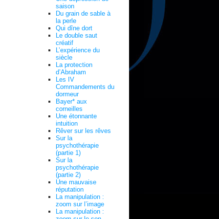
saison
Du grain de sable à
la perle
Qui dîne dort
Le double saut
créatif
L’expérience du
siècle
La protection
d’Abraham
Les IV
Commandements du
dormeur
Bayer* aux
corneilles
Une étonnante
intuition
Rêver sur les rêves
Sur la
psychothérapie
(partie 1)
Sur la
psychothérapie
(partie 2)
Une mauvaise
réputation
La manipulation :
zoom sur l’image
La manipulation :
zoom sur le son