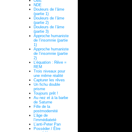
OBE
NDE
Douleurs de l’âme
(partie 1)
Douleurs de l’âme
(partie 2)
Douleurs de l’âme
(partie 3)
Approche humaniste
de l’insomnie (partie
1)
Approche humaniste
de l’insomnie (partie
2)
L’équation : Rêve =
REM
Trois niveaux pour
une même réalité
Capturer les rêves
Un fichu double
prisme
Toujours prêt !
Au nez et à la barbe
de Saturne
Fille de la
postmodernité
L’âge de
l’immédiateté
L’anti-Peter Pan
Posséder / Être