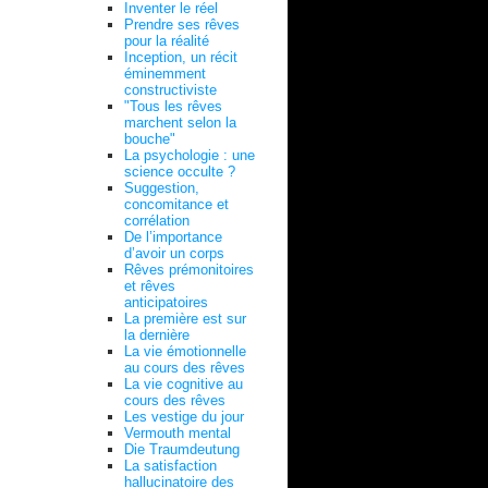
Inventer le réel
Prendre ses rêves
pour la réalité
Inception, un récit
éminemment
constructiviste
"Tous les rêves
marchent selon la
bouche"
La psychologie : une
science occulte ?
Suggestion,
concomitance et
corrélation
De l’importance
d’avoir un corps
Rêves prémonitoires
et rêves
anticipatoires
La première est sur
la dernière
La vie émotionnelle
au cours des rêves
La vie cognitive au
cours des rêves
Les vestige du jour
Vermouth mental
Die Traumdeutung
La satisfaction
hallucinatoire des