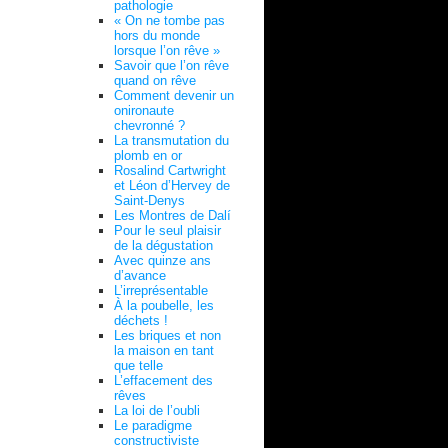
pathologie
« On ne tombe pas
hors du monde
lorsque l’on rêve »
Savoir que l’on rêve
quand on rêve
Comment devenir un
onironaute
chevronné ?
La transmutation du
plomb en or
Rosalind Cartwright
et Léon d’Hervey de
Saint-Denys
Les Montres de Dalí
Pour le seul plaisir
de la dégustation
Avec quinze ans
d’avance
L’irreprésentable
À la poubelle, les
déchets !
Les briques et non
la maison en tant
que telle
L’effacement des
rêves
La loi de l’oubli
Le paradigme
constructiviste