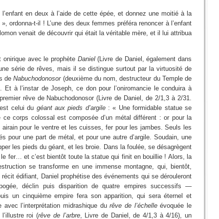
z l’enfant en deux à l’aide de cette épée, et donnez une moitié à la
e », ordonna-t-il ! L’une des deux femmes préféra renoncer à l’enfant
mon venait de découvrir qui était la véritable mère, et il lui attribua
et onirique avec le prophète
Daniel
(Livre de Daniel, également dans
 une série de rêves, mais il se distingue surtout par la virtuosité de
es de
Nabuchodonosor
(deuxième du nom, destructeur du Temple de
. Et à l’instar de Joseph, ce don pour l’oniromancie le conduira à
 premier rêve de Nabuchodonosor (Livre de Daniel, de 2/1,3 à 2/31.
est celui du
géant aux pieds d’argile
: « Une formidable statue se
e ce corps colossal est composée d’un métal différent : or pour la
s, airain pour le ventre et les cuisses, fer pour les jambes. Seuls les
és pour une part de métal, et pour une autre d’argile. Soudain, une
per les pieds du géant, et les broie. Dans la foulée, se désagrègent
le fer… et c’est bientôt toute la statue qui finit en bouillie ! Alors, la
destruction se transforme en une immense montagne, qui, bientôt,
e récit édifiant, Daniel prophétise des événements qui se dérouleront
apogée, déclin puis disparition de quatre empires successifs —
s un cinquième empire fera son apparition, qui sera éternel et
e avec l’interprétation midrashique du
rêve de l’échelle
évoquée le
illustre roi (
rêve de l’arbre
, Livre de Daniel, de 4/1,3 à 4/16), un