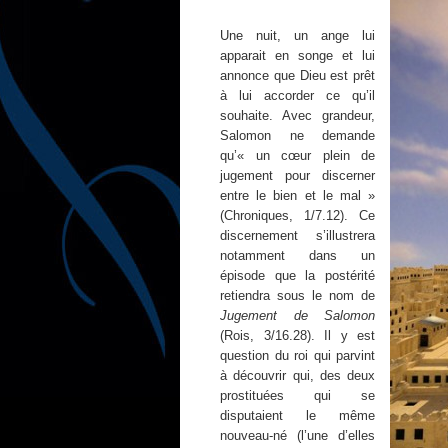
Une nuit, un ange lui
apparait en songe et lui
annonce que Dieu est prêt
à lui accorder ce qu’il
souhaite. Avec grandeur,
Salomon ne demande
qu’« un cœur plein de
jugement pour discerner
entre le bien et le mal »
(Chroniques, 1/7.12). Ce
discernement s’illustrera
notamment dans un
épisode que la postérité
retiendra sous le nom de
Jugement de Salomon
(Rois, 3/16.28). Il y est
question du roi qui parvint
à découvrir qui, des deux
prostituées qui se
disputaient le même
nouveau-né (l’une d’elles