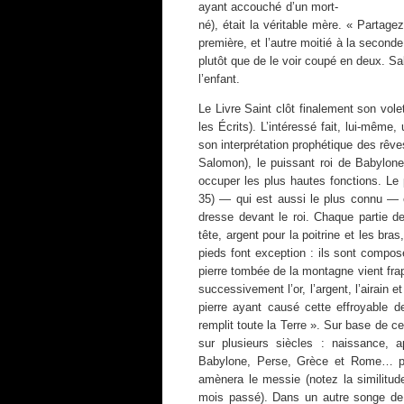
ayant accouché d’un mort-
né), était la véritable mère. « Partage
première, et l’autre moitié à la second
plutôt que de le voir coupé en deux. Salo
l’enfant.
Le Livre Saint clôt finalement son vol
les Écrits). L’intéressé fait, lui-même,
son interprétation prophétique des rêv
Salomon), le puissant roi de Babylone
occuper les plus hautes fonctions. Le
35) — qui est aussi le plus connu — 
dresse devant le roi. Chaque partie d
tête, argent pour la poitrine et les bra
pieds font exception : ils sont compos
pierre tombée de la montagne vient frap
successivement l’or, l’argent, l’airain et 
pierre ayant causé cette effroyable 
remplit toute la Terre ». Sur base de c
sur plusieurs siècles : naissance, 
Babylone, Perse, Grèce et Rome… pui
amènera le messie (notez la similitud
mois passé). Dans un autre songe de l’