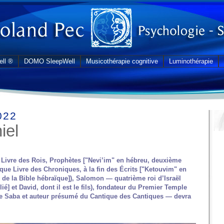
ll ®
DOMO SleepWell
Musicothérapie cognitive
Luminothérapie
022
iel
)
r Livre des Rois, Prophètes ["Nevi’im" en hébreu, deuxième
 que Livre des Chroniques, à la fin des Écrits ["Ketouvim" en
n de la Bible hébraïque]), Salomon — quatrième roi d’Israël
ié] et David, dont il est le fils), fondateur du Premier Temple
 de Saba et auteur présumé du Cantique des Cantiques — devra