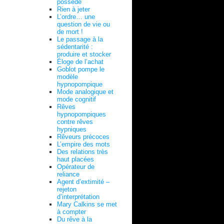
possédé
Rien à jeter
L’ordre… une
question de vie ou
de mort !
Le passage à la
sédentarité :
produire et stocker
Éloge de l’achat
Goblot pompe le
modèle
hypnopompique
Mode analogique et
mode cognitif
Rêves
hypnopompiques
contre rêves
hypniques
Rêveurs précoces
L’empire des mots
Des relations très
haut placées
Opérateur de
reliance
Agent d’extimité –
rejeton
d’interprétation
Mary Calkins se met
à compter
Du rêve à la