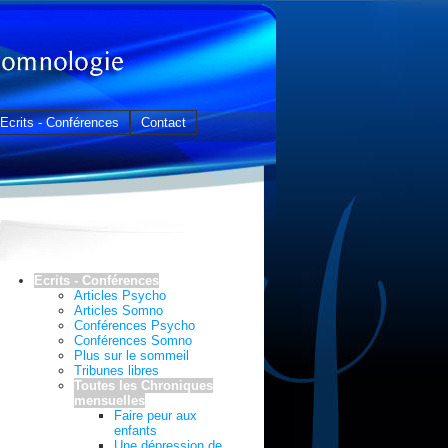
Ecrits - Conférences
Contact
Ecrits - Conférences
Articles Psycho
Articles Somno
Conférences Psycho
Conférences Somno
Plus sur le sommeil
Tribunes libres
Toutes les Chroniques
mensuelles
Faire peur aux
enfants
Une dépression de