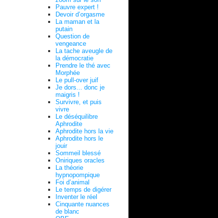
Pauvre expert !
Devoir d’orgasme
La maman et la
putain
Question de
vengeance
La tache aveugle de
la démocratie
Prendre le thé avec
Morphée
Le pull-over juif
Je dors... donc je
maigris !
Survivre, et puis
vivre
Le déséquilibre
Aphrodite
Aphrodite hors la vie
Aphrodite hors le
jouir
Sommeil blessé
Oniriques oracles
La théorie
hypnopompique
Foi d’animal
Le temps de digérer
Inventer le réel
Cinquante nuances
de blanc