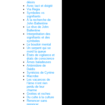
désirs
Avec tact et doigté
Via Regia
Symboles vs
signifiants
À la recherche de
John Ballentine
Le rêve de John
Ballentine
Interprétation des
signifiants et des
symboles
Le boudoir mental
Un serpent qui se
mord la queue
États de vigilance et
états de conscience
Âmes baladeuses
Artémidore de
Daldis
Synésios de Cyrène
Macrobe
Les vacances de
l’âme n’ont rien
perdu de leur
charme
Grottes et roches
Du culte à la culture
Renoncer sans
renoncer