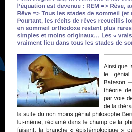
l’équation est devenue : REM => Rêve, av
Rêve => Tous les stades de sommeil (et
Pourtant, les récits de rêves recueillis l
en sommeil orthodoxe restent plus rares,
simples et moins originaux… Les « vrais 
vraiment lieu dans tous les stades de s
Ainsi que 
le génial
Bateson —
théorie de
par voie d
de la théra
la suite du non moins génial philosophe Bert
lui-même, réclamé dans le champ de la phi
faisant, la branche « épistémologique » de