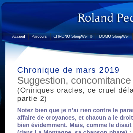
Accueil
Parcours
CHRONO SleepWell ®
DOMO SleepWell
Chronique de mars 2019
Suggestion, concomitance e
(Oniriques oracles, ce cruel déf
partie 2)
Notez bien que je n’ai rien contre le par
affaire de croyances, et chacun a le droit
bien évidemment. Mais, comme le disait 
(dans La Montagne, sa chanson-phare) : «