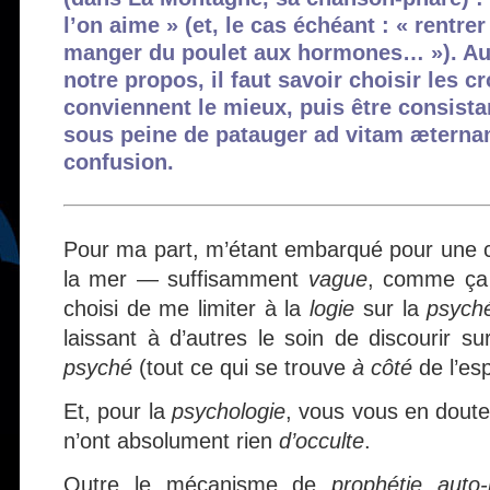
l’on aime » (et, le cas échéant : « rentre
manger du poulet aux hormones… »). Aut
notre propos, il faut savoir choisir les 
conviennent le mieux, puis être consist
sous peine de patauger ad vitam æterna
confusion.
Pour ma part, m’étant embarqué pour une cr
la mer — suffisamment
vague
, comme ça 
choisi de me limiter à la
logie
sur la
psych
laissant à d’autres le soin de discourir s
psyché
(tout ce qui se trouve
à côté
de l’esp
Et, pour la
psychologie
, vous vous en doute
n’ont absolument rien
d’occulte
.
Outre le mécanisme de
prophétie auto-