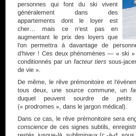
personnes qui font du ski vivent
généralement dans des
appartements dont le loyer est
cher… mais ce n’est pas en
augmentant le prix des loyers que
l’on permettra à davantage de personnes
d’hiver ! Ces deux phénomènes — « ski » 
conditionnés par un
facteur tiers
sous-jacen
de vie ».
De même, le rêve prémonitoire et l’événem
tous deux, une source commune, un
fa
duquel peuvent sourdre de
petit
(« prodromes », dans le jargon médical).
Dans ce cas, le rêve prémonitoire sera en
conscience
de ces signes subtils, enregistr
restés, jusque-là, subliminaux (c.-à-d. sous 