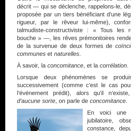
décrit — qui se déclenche, rappelons-le, dès
proposée par un tiers bénéficiant d’une légi
rigueur, par le rêveur lui-même), confo
talmudiste-constructiviste : « Tous les
bouche » —, les rêves prémonitoires rend
de la survenue de deux formes de
coïnc
communes
et
naturelles
.
À savoir, la
concomitance
, et la
corrélation
.
Lorsque deux phénomènes se produis
successivement (comme c’est le cas pour
l’événement prédit), alors qu’il n’exis
d’aucune sorte
, on parle de
concomitance
.
En voici une il
jubilatoire, o
constance, depu