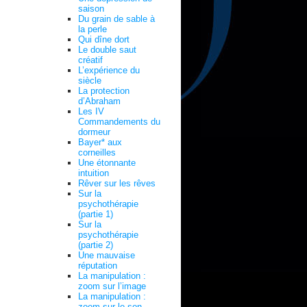
saison
Du grain de sable à
la perle
Qui dîne dort
Le double saut
créatif
L’expérience du
siècle
La protection
d’Abraham
Les IV
Commandements du
dormeur
Bayer* aux
corneilles
Une étonnante
intuition
Rêver sur les rêves
Sur la
psychothérapie
(partie 1)
Sur la
psychothérapie
(partie 2)
Une mauvaise
réputation
La manipulation :
zoom sur l’image
La manipulation :
zoom sur le son