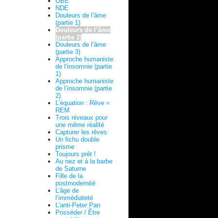
OBE
NDE
Douleurs de l’âme
(partie 1)
Douleurs de l’âme
(partie 2)
Douleurs de l’âme
(partie 3)
Approche humaniste
de l’insomnie (partie
1)
Approche humaniste
de l’insomnie (partie
2)
L’équation : Rêve =
REM
Trois niveaux pour
une même réalité
Capturer les rêves
Un fichu double
prisme
Toujours prêt !
Au nez et à la barbe
de Saturne
Fille de la
postmodernité
L’âge de
l’immédiateté
L’anti-Peter Pan
Posséder / Être