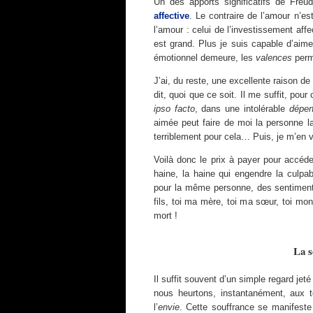
Un des apports significatifs de Freud
affective
. Le contraire de l’amour n’e
l’amour : celui de l’investissement affe
est grand. Plus je suis capable d’aimer
émotionnel demeure, les
valences
perm
J’ai, du reste, une excellente raison de
dit, quoi que ce soit. Il me suffit, pour
ipso facto
, dans une intolérable
dépen
aimée peut faire de moi la personne l
terriblement pour cela… Puis, je m’en ve
Voilà donc le prix à payer pour accéder
haine, la haine qui engendre la culpabi
pour la même personne, des sentiments
fils, toi ma mère, toi ma sœur, toi mo
mort !
La s
Il suffit souvent d’un simple regard jeté
nous heurtons, instantanément, aux 
l’
envie
. Cette souffrance se manifest