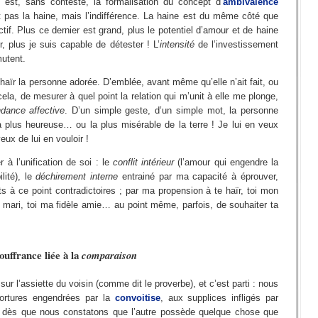
 est, sans conteste, la formalisation du concept d’
ambivalence
st pas la haine, mais l’indifférence. La haine est du même côté que
ctif. Plus ce dernier est grand, plus le potentiel d’amour et de haine
, plus je suis capable de détester ! L’
intensité
de l’investissement
utent.
 haïr la personne adorée. D’emblée, avant même qu’elle n’ait fait, ou
 cela, de mesurer à quel point la relation qui m’unit à elle me plonge,
dance affective
. D’un simple geste, d’un simple mot, la personne
a plus heureuse… ou la plus misérable de la terre ! Je lui en veux
ux de lui en vouloir !
 à l’unification de soi : le
conflit intérieur
(l’amour qui engendre la
lité), le
déchirement interne
entrainé par ma capacité à éprouver,
 à ce point contradictoires ; par ma propension à te haïr, toi mon
n mari, toi ma fidèle amie… au point même, parfois, de souhaiter ta
ouffrance liée à la
comparaison
 sur l’assiette du voisin (comme dit le proverbe), et c’est parti : nous
tortures engendrées par la
convoitise
, aux supplices infligés par
e dès que nous constatons que l’autre possède quelque chose que