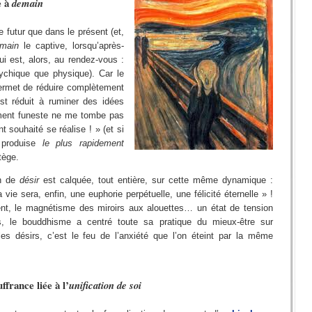
e à
demain
e futur que dans le présent (et,
main
le captive, lorsqu’après-
i est, alors, au rendez-vous :
ychique que physique). Car le
 permet de réduire complètement
est réduit à ruminer des idées
ment funeste ne me tombe pas
 souhaité se réalise ! » (et si
 produise
le plus rapidement
tège.
on de
désir
est calquée, tout entière, sur cette même dynamique :
vie sera, enfin, une euphorie perpétuelle, une félicité éternelle » !
ent, le magnétisme des miroirs aux alouettes… un état de tension
rs, le bouddhisme a centré toute sa pratique du mieux-être sur
les désirs, c’est le feu de l’anxiété que l’on éteint par la même
ffrance liée à l’
unification de soi