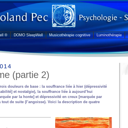
ll ®
DOMO SleepWell
Musicothérapie cognitive
Luminothérapie
2014
me (partie 2)
is douleurs de base : la souffrance liée à hier (dépressivité
ilité] et nostalgie), la souffrance liée à aujourd’hui
arquée par la honte] et dépressivité en creux [marquée par
 à tout de suite (l’angoisse). Voici la description de quatre