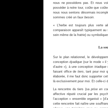
nous ne possédons pas. Et nous voil
posséder à notre tour, coûte que coût
nous nous sentons désormais incomplet
sommes créé un
faux besoin
.
« L’herbe est toujours plus verte ai
comparaison apparaît typiquement au 
sein même de la fratrie) ou symboliqu
La sou
Sur le plan relationnel, le développ
conception
dyadique
(sur le mode « il
d’autre »), à une conception
triadique
(
faisant office de
tiers
, tant pour moi 
élaborée, il me faut donc supporter c
là exclusivement pour moi. Et celle-ci
La rencontre du tiers (sa
prise en c
affective réputé crucial par les psyc
l’acception « ensemble organisé » [d’
cette rencontre fait naître une souffra