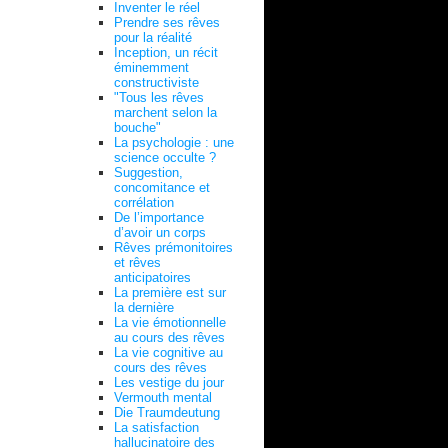
Inventer le réel
Prendre ses rêves
pour la réalité
Inception, un récit
éminemment
constructiviste
"Tous les rêves
marchent selon la
bouche"
La psychologie : une
science occulte ?
Suggestion,
concomitance et
corrélation
De l’importance
d’avoir un corps
Rêves prémonitoires
et rêves
anticipatoires
La première est sur
la dernière
La vie émotionnelle
au cours des rêves
La vie cognitive au
cours des rêves
Les vestige du jour
Vermouth mental
Die Traumdeutung
La satisfaction
hallucinatoire des