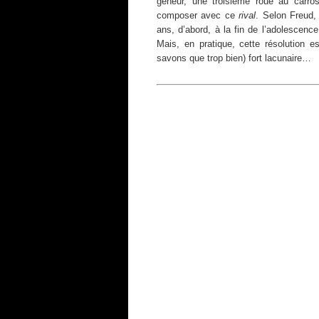
gêneur, une troisième roue au carro
composer avec ce
rival
. Selon Freud,
ans, d’abord, à la fin de l’adolescenc
Mais, en pratique, cette résolution es
savons que trop bien) fort lacunaire…