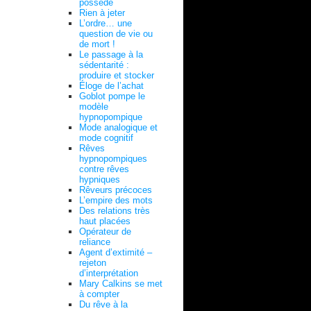
possédé
Rien à jeter
L’ordre… une
question de vie ou
de mort !
Le passage à la
sédentarité :
produire et stocker
Éloge de l’achat
Goblot pompe le
modèle
hypnopompique
Mode analogique et
mode cognitif
Rêves
hypnopompiques
contre rêves
hypniques
Rêveurs précoces
L’empire des mots
Des relations très
haut placées
Opérateur de
reliance
Agent d’extimité –
rejeton
d’interprétation
Mary Calkins se met
à compter
Du rêve à la