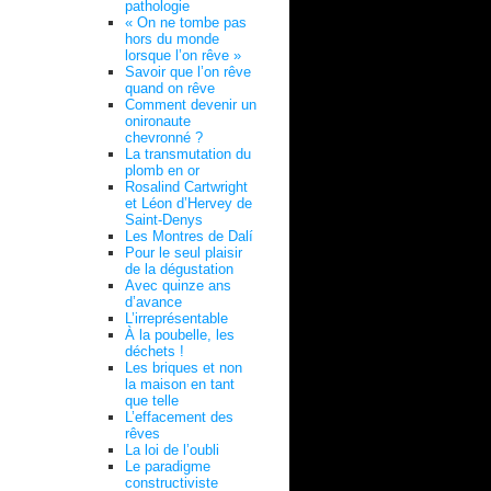
pathologie
« On ne tombe pas
hors du monde
lorsque l’on rêve »
Savoir que l’on rêve
quand on rêve
Comment devenir un
onironaute
chevronné ?
La transmutation du
plomb en or
Rosalind Cartwright
et Léon d’Hervey de
Saint-Denys
Les Montres de Dalí
Pour le seul plaisir
de la dégustation
Avec quinze ans
d’avance
L’irreprésentable
À la poubelle, les
déchets !
Les briques et non
la maison en tant
que telle
L’effacement des
rêves
La loi de l’oubli
Le paradigme
constructiviste