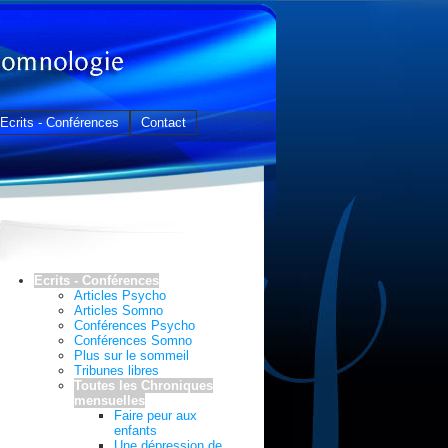
Ecrits - Conférences
Contact
Ecrits - Conférences
Articles Psycho
Articles Somno
Conférences Psycho
Conférences Somno
Plus sur le sommeil
Tribunes libres
Toutes les Chroniques
mensuelles
Faire peur aux
enfants
Une dépression de