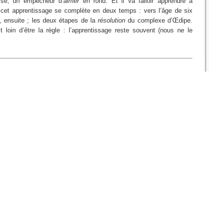
sse, un empêcheur d’
aimer
en rond. Et il va falloir apprendre à
 cet apprentissage se complète en deux temps : vers l’âge de six
e, ensuite ; les deux étapes de la
résolution
du complexe d’Œdipe.
t loin d’être la règle : l’apprentissage reste souvent (nous ne le