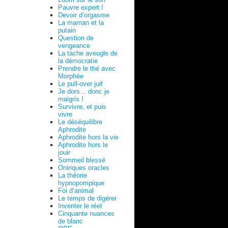
Pauvre expert !
Devoir d’orgasme
La maman et la
putain
Question de
vengeance
La tache aveugle de
la démocratie
Prendre le thé avec
Morphée
Le pull-over juif
Je dors... donc je
maigris !
Survivre, et puis
vivre
Le déséquilibre
Aphrodite
Aphrodite hors la vie
Aphrodite hors le
jouir
Sommeil blessé
Oniriques oracles
La théorie
hypnopompique
Foi d’animal
Le temps de digérer
Inventer le réel
Cinquante nuances
de blanc