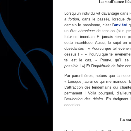
La souffrance lié
Lorsqu’un individu vit davantage dans l
a fortiori
, dans le passé), lorsque
de
demain le passionne, c’est l’
anxiété
qu
un état
chronique
de tension (plus ps
futur est incertain. Et jamais rien ne
cette incertitude. Aussi, le sujet en 
obsédantes : « Pourvu que tel événe
dessus ! », « Pourvu que tel événement
tel est le cas, « Pourvu qu’il se
possible
! ») Et l’
inquiétude
de faire cor
Par parenthèses, notons que la noti
« Lorsque j’aurai ce qui me manque, la 
L’attraction des lendemains qui chant
permanent ! Voilà pourquoi, d’ailleu
l’
extinction des désirs
. En éteignant 
occasion.
La sou