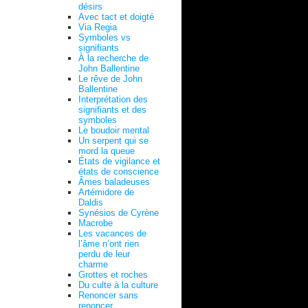
désirs
Avec tact et doigté
Via Regia
Symboles vs
signifiants
À la recherche de
John Ballentine
Le rêve de John
Ballentine
Interprétation des
signifiants et des
symboles
Le boudoir mental
Un serpent qui se
mord la queue
États de vigilance et
états de conscience
Âmes baladeuses
Artémidore de
Daldis
Synésios de Cyrène
Macrobe
Les vacances de
l’âme n’ont rien
perdu de leur
charme
Grottes et roches
Du culte à la culture
Renoncer sans
renoncer