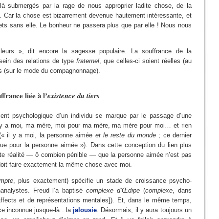
à submergés par la rage de nous approprier ladite chose, de la
e. Car la chose est bizarrement devenue hautement intéressante, et
s sans elle. Le bonheur ne passera plus que par elle ! Nous nous
lleurs », dit encore la sagesse populaire. La souffrance de la
sein des relations de type
fraternel
, que celles-ci soient réelles (au
es (sur le mode du compagnonnage).
ffrance liée à l’
existence du tiers
ement psychologique d’un individu se marque par le passage d’une
 y a moi, ma mère, moi pour ma mère, ma mère pour moi… et rien
« il y a moi, la personne aimée
et le reste du monde
; ce dernier
que pour la personne aimée »). Dans cette conception du lien plus
ette réalité — ô combien pénible — que la personne aimée n’est pas
 doit faire exactement la même chose avec moi.
ompte
, plus exactement) spécifie un stade de croissance psycho-
hanalystes. Freud l’a baptisé
complexe d’Œdipe
(
complexe
, dans
affects et de représentations mentales]). Et, dans le même temps,
nce inconnue jusque-là : la
jalousie
. Désormais, il y aura toujours un