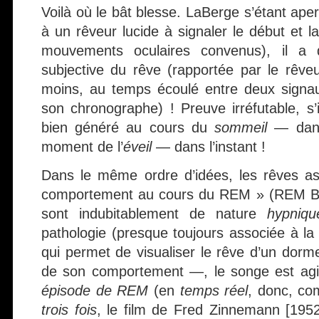
Voilà où le bât blesse. LaBerge s’étant aper
à un rêveur lucide à signaler le début et l
mouvements oculaires convenus), il a 
subjective du rêve (rapportée par le rêveu
moins, au temps écoulé entre deux signa
son chronographe) ! Preuve irréfutable, s’
bien généré au cours du
sommeil
— dans
moment de l’
éveil
— dans l’instant !
Dans le même ordre d’idées, les rêves as
comportement au cours du REM » (REM B
sont indubitablement de nature
hypniqu
pathologie (presque toujours associée à l
qui permet de visualiser le rêve d’un dorme
de son comportement —, le songe est ag
épisode de REM
(en
temps réel
, donc, c
trois fois
, le film de Fred Zinnemann [195