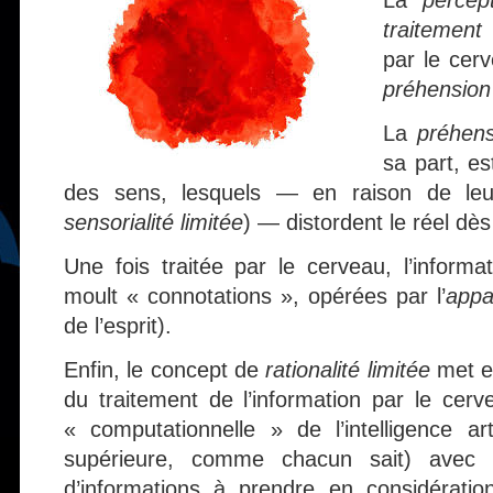
La
percep
traitement
d
par le cer
préhension
La
préhens
sa part, es
des sens, lesquels — en raison de leurs
sensorialité limitée
) — distordent le réel dè
Une fois traitée par le cerveau, l’informat
moult « connotations », opérées par l’
appa
de l’esprit).
Enfin, le concept de
rationalité limitée
met en
du traitement de l’information par le cer
« computationnelle » de l’intelligence artif
supérieure, comme chacun sait) avec l
d’informations à prendre en considération