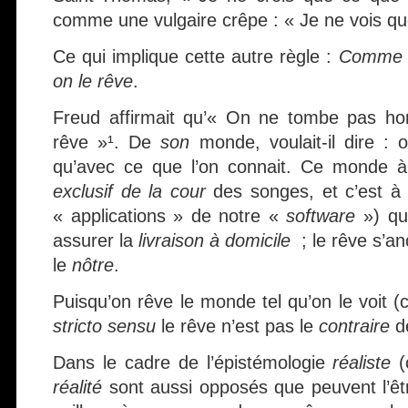
comme une vulgaire crêpe : « Je ne vois que
Ce qui implique cette autre règle :
Comme o
on le rêve
.
Freud affirmait qu’« On ne tombe pas ho
rêve »¹. De
son
monde, voulait-il dire : 
qu’avec ce que l’on connait. Ce monde 
exclusif de la cour
des songes, et c’est à
« applications » de notre «
software
») que
assurer la
livraison à domicile
; le rêve s’an
le
nôtre
.
Puisqu’on rêve le monde tel qu’on le voit (c.
stricto sensu
le rêve n’est pas le
contraire
de
Dans le cadre de l’épistémologie
réaliste
(
réalité
sont aussi opposés que peuvent l’être 