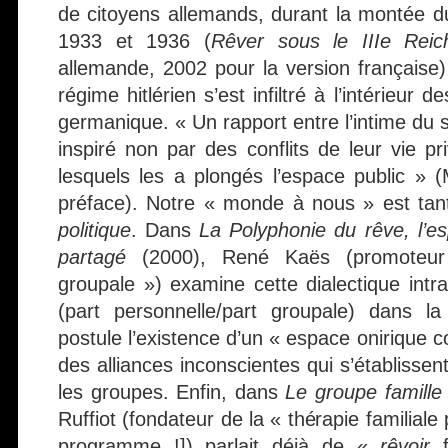
de citoyens allemands, durant la montée du
1933 et 1936 (
Rêver sous le IIIe Reic
allemande, 2002 pour la version français
régime hitlérien s’est infiltré à l’intérieur
germanique. « Un rapport entre l’intime du s
inspiré non par des conflits de leur vie p
lesquels les a plongés l’espace public » (
préface). Notre « monde à nous » est ta
politique
. Dans
La Polyphonie du rêve
, l’
partagé
(2000), René Kaës (promoteur
groupale ») examine cette dialectique intr
(part personnelle/part groupale) dans la
postule l’existence d’un « espace onirique
des alliances inconscientes qui s’établissen
les groupes. Enfin, dans
Le groupe famille
Ruffiot (fondateur de la « thérapie familiale
programme !]) parlait déjà de «
rêvoir
f