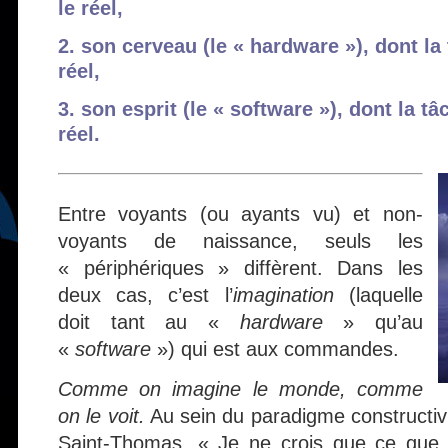
le réel,
2. son cerveau (le « hardware »), dont la 
réel,
3. son esprit (le « software »), dont la t
réel.
Entre voyants (ou ayants vu) et non-
voyants de naissance, seuls les
« périphériques » diffèrent. Dans les
deux cas, c’est l’
imagination
(laquelle
doit tant au «
hardware
» qu’au
«
software
») qui est aux commandes.
Comme on imagine le monde, comme
on le voit.
Au sein du paradigme constructivi
Saint-Thomas, « Je ne crois que ce que v