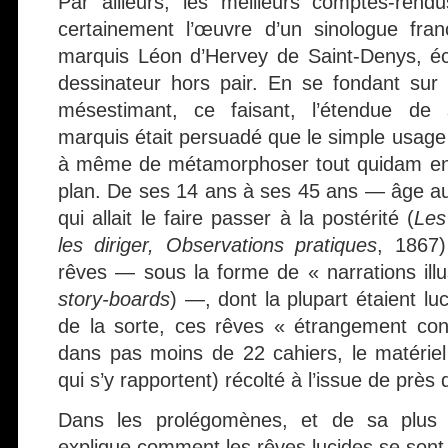
Par ailleurs, les meilleurs comptes-rend
certainement l’œuvre d’un sinologue fran
marquis Léon d’Hervey de Saint-Denys, écr
dessinateur hors pair. En se fondant sur
mésestimant, ce faisant, l’étendue de s
marquis était persuadé que le simple usag
à même de métamorphoser tout quidam en 
plan. De ses 14 ans à ses 45 ans — âge auque
qui allait le faire passer à la postérité (
Les
les diriger, Observations pratiques
, 1867)
rêves — sous la forme de « narrations illus
story-boards
) —, dont la plupart étaient luc
de la sorte, ces rêves « étrangement cons
dans pas moins de 22 cahiers, le matériel 
qui s’y rapportent) récolté à l’issue de près 
Dans les prolégomènes, et de sa plus 
explique comment les rêves lucides se son