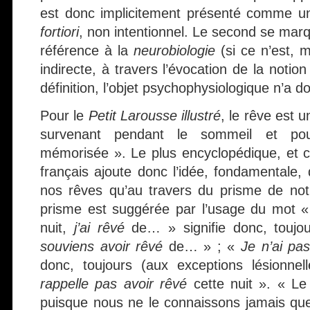
est donc implicitement présenté comme un
fortiori
, non intentionnel. Le second se marq
référence à la
neurobiologie
(si ce n’est, 
indirecte, à travers l’évocation de la notio
définition, l’objet psychophysiologique n’a d
Pour le
Petit Larousse illustré
, le rêve est 
survenant pendant le sommeil et pouv
mémorisée ». Le plus encyclopédique, et co
français ajoute donc l’idée, fondamentale
nos rêves qu’au travers du prisme de no
prisme est suggérée par l’usage du mot « 
nuit,
j’ai rêvé
de… » signifie donc, toujou
souviens avoir rêvé
de… » ; «
Je n’ai pa
donc, toujours (aux exceptions lésionne
rappelle pas avoir rêvé
cette nuit ». « Le
puisque nous ne le connaissons jamais que 