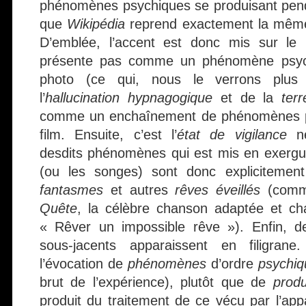
phénomènes psychiques se produisant pend
que
Wikipédia
reprend exactement la même 
D’emblée, l’accent est donc mis sur le 
présente pas comme un phénomène psychiq
photo (ce qui, nous le verrons plus 
l’
hallucination hypnagogique
et de la
ter
comme un enchaînement de phénomènes psy
film. Ensuite, c’est l’
état de vigilance
né
desdits phénomènes qui est mis en exergu
(ou les songes) sont donc explicitemen
fantasmes
et autres
rêves éveillés
(comm
Quête
, la célèbre chanson adaptée et ch
« Rêver un impossible rêve »). Enfin, de
sous-jacents apparaissent en filigran
l’évocation de
phénomènes
d’ordre
psychiq
brut de l’expérience), plutôt que de
produ
produit du traitement de ce vécu par l’appa