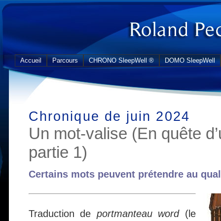
Accueil
Parcours
CHRONO SleepWell ®
DOMO SleepWell
Chronique de juin 2024
Un mot-valise (En quête d’u
partie 1)
Certains mots peuvent prétendre au qualif
Traduction de
portmanteau word
(le