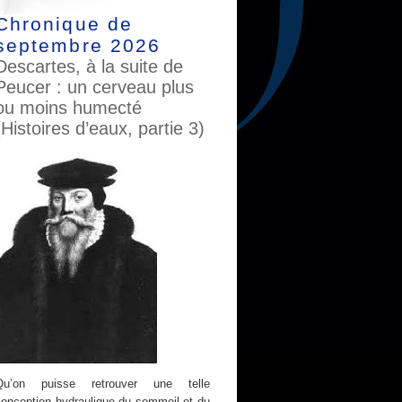
Chronique de
septembre 2026
Descartes, à la suite de
Peucer : un cerveau plus
ou moins humecté
(Histoires d’eaux, partie 3)
Qu’on puisse retrouver une telle
conception hydraulique du sommeil et du