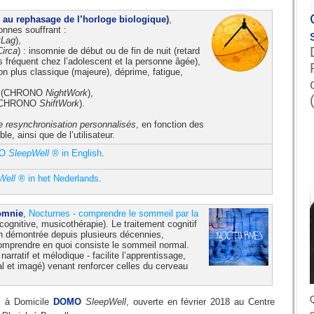
e au rephasage de l’horloge biologique)
,
onnes souffrant :
tLag
),
Circa
) : insomnie de début ou de fin de nuit (retard
 fréquent chez l’adolescent et la personne âgée),
n plus classique (majeure), déprime, fatigue,
(CHRONO
NightWork
),
CHRONO
ShiftWork
).
 resynchronisation personnalisés
, en fonction des
e, ainsi que de l’utilisateur.
NO
SleepWell ®
in English
.
Well ®
in het Nederlands
.
somnie
,
Nocturnes - comprendre le sommeil par la
ognitive, musicothérapie). Le traitement cognitif
ien démontrée depuis plusieurs décennies,
comprendre en quoi consiste le sommeil normal.
arratif et mélodique - facilite l’apprentissage,
al et imagé) venant renforcer celles du cerveau
l à Domicile
DOMO
SleepWell
, ouverte en février 2018 au Centre