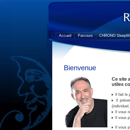
Accueil
Parcours
CHRONO SleepWe
Bienvenue
Ce site 
utiles c
Il fait le
Il prése
(individuel
Il vous r
Il vous p
Il vous p