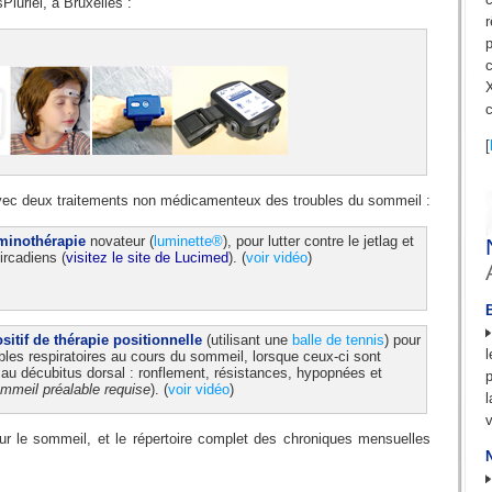
uriel, à Bruxelles :
c
c
[
avec deux traitements non médicamenteux des troubles du sommeil :
uminothérapie
novateur (
luminette®
), pour lutter contre le jetlag et
ircadiens (
visitez le site de Lucimed
). (
voir vidéo
)
itif de thérapie positionnelle
(utilisant une
balle de tennis
) pour
oubles respiratoires au cours du sommeil, lorsque ceux-ci sont
 au décubitus dorsal : ronflement, résistances, hypopnées et
p
mmeil préalable requise
). (
voir vidéo
)
v
ur le sommeil, et le répertoire complet des chroniques mensuelles