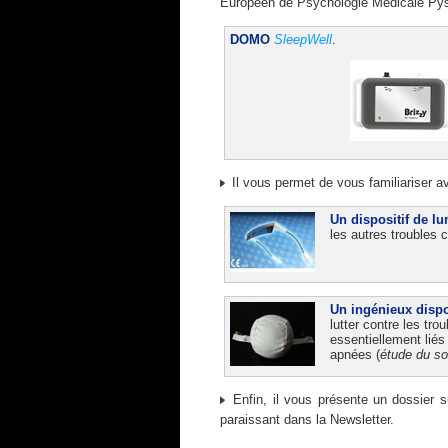
Européen de Psychologie Médicale PysPl
DOMO
SleepWell
.
Il vous permet de vous familiariser 
Un dispositif de l
les autres troubles c
Un ingénieux dispos
lutter contre les tr
essentiellement liés
apnées (
étude du so
Enfin, il vous présente un dossier s
paraissant dans la Newsletter.