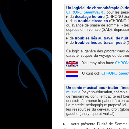
Un logiciel de chronothérapie (aid
CHRONO
SleepWell
®
, pour les pers
du
décalage horaire
(CHRONO
Je
d’un
trouble circadien
(CHRONO
ou avance de phase de sommeil - très
dépression hivernale (SAD), dépressio
etc.,
de
troubles liés au travail de nuit
de
troubles liés au travail posté
(
Ce logiciel génère des
programmes de
caractéristiques du voyage ou du troubl
You may also have
CHRO
U kunt ook
CHRONO
Sleep
Un conte musical pour traiter l’in
musique
(psycho-éducation, thérapie c
de l’insomnie, dont l’efficacité est b
consiste à amener le patient à bien 
Le matériel pédagogique proposé ici - n
les ressources du cerveau droit (glob
gauche (analytique et verbal).
Il vous présente l’Unité de Sommei