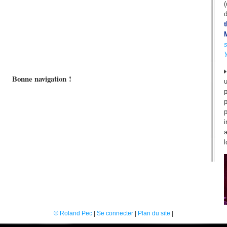
s
Bonne navigation !
p
i
l
© Roland Pec
|
Se connecter
|
Plan du site
|