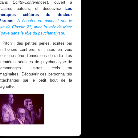
(dans
Ecrits-Conférences
), ouvert à
d’autres auteurs, et découvrez
Les
thérapies célèbres du docteur
Maruani.
À écouter en podcast sur le
ite de Classic 21, avec la voix de Marc
Ysaye dans le rôle du psychanalyste.
Pitch : des petites perles, écrites par
un honoré confrère, et mises en voix
our une série d’émissions de radio. Les
premières séances de psychanalyse de
personnages illustres, réels ou
maginaires. Découvrir ces personnalités
attachantes par le petit bout de la
orgnette.