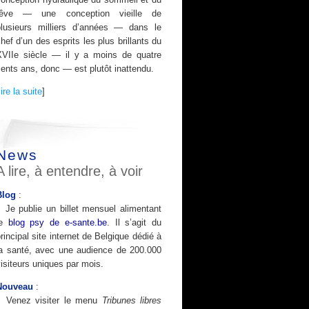
rêve — une conception vieille de
plusieurs milliers d’années — dans le
hef d’un des esprits les plus brillants du
XVIIe siècle — il y a moins de quatre
ents ans, donc — est plutôt inattendu.
lire la suite
]
News
A lire, à entendre, à voir
Blog
:
Je publie un billet mensuel alimentant
le
blog psy de e-sante.be
. Il s’agit du
rincipal site internet de Belgique dédié à
la santé, avec une audience de 200.000
isiteurs uniques par mois.
Nouveau
:
Venez visiter le menu
Tribunes libres